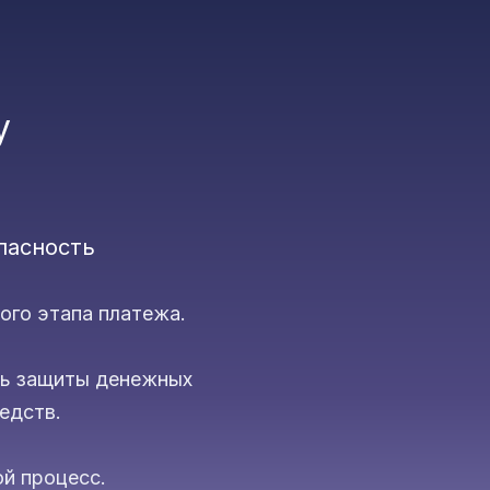
y
пасность
ого этапа платежа.
нь защиты денежных
едств.
й процесс.