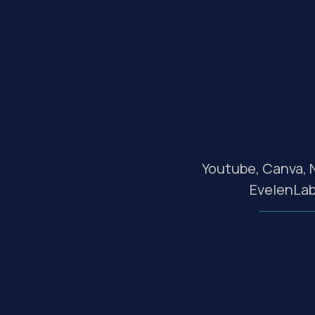
За
Youtube, Canva, 
EvelenLabs