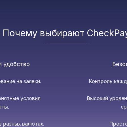
Почему выбирают CheckPa
и удобство
Безо
вание на заявки.
Контроль кажд
онятные условия
Высокий урове
аты.
ср
в разных валютах.
Просто