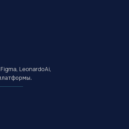
иски
 Figma, LeonardoAi,
 платформы.