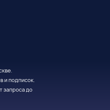
скве.
в и подписок.
т запроса до