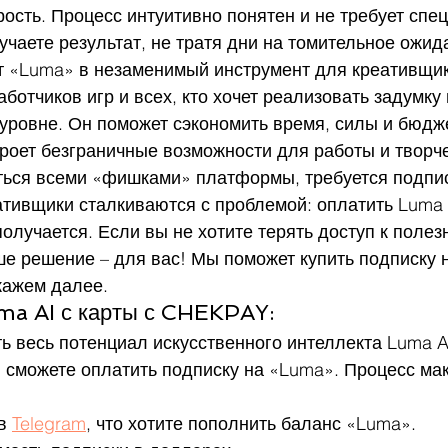
рость. Процесс интуитивно понятен и не требует спе
учаете результат, не тратя дни на томительное ожид
т «Luma» в незаменимый инструмент для креативщик
ботчиков игр и всех, кто хочет реализовать задумку 
уровне. Он поможет сэкономить время, силы и бюдже
роет безграничные возможности для работы и творч
ься всеми «фишками» платформы, требуется подписк
тивщики сталкиваются с проблемой: оплатить Luma A
получается. Если вы не хотите терять доступ к полез
ше решение – для вас! Мы поможет купить подписку н
кажем далее.
ma AI с карты с CHEKPAY:
ь весь потенциал искусственного интеллекта Luma A
сможете оплатить подписку на «Luma». Процесс ма
в 
Telegram
, что хотите пополнить баланс «Luma».