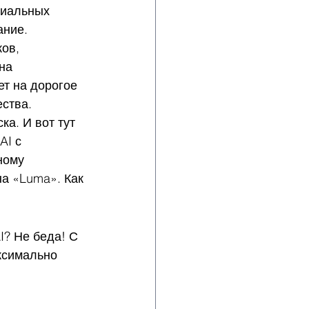
циальных 
ание.
ов, 
на 
т на дорогое 
ества.
а. И вот тут 
I с 
ному 
а «Luma». Как 
I? Не беда! С 
ксимально 