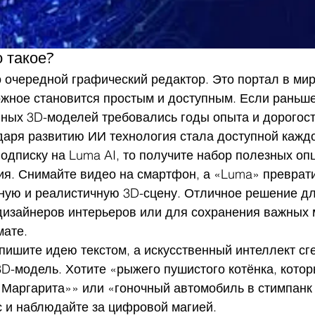
о такое?
о очередной графический редактор. Это портал в ми
ожное становится простым и доступным. Если раньше
нных 3D-моделей требовались годы опыта и дорогос
даря развитию ИИ технология стала доступной кажд
одписку на Luma AI, то получите набор полезных оп
я. Снимайте видео на смартфон, а «Luma» превратит
ную и реалистичную 3D-сцену. Отличное решение дл
дизайнеров интерьеров или для сохранения важных 
ате.
Опишите идею текстом, а искусственный интеллект сг
D-модель. Хотите «рыжего пушистого котёнка, котор
«Маргарита»» или «гоночный автомобиль в стимпанк 
с и наблюдайте за цифровой магией.