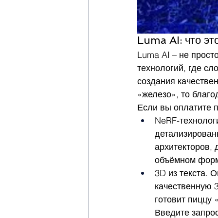
Luma AI: что эт
Luma AI – не прост
технологий, где сл
создания качестве
«железо», то благо
Если вы оплатите п
NeRF-технологи
детализирован
архитекторов, 
объёмном форм
3D из текста. 
качественную 3
готовит пиццу 
Введите запро