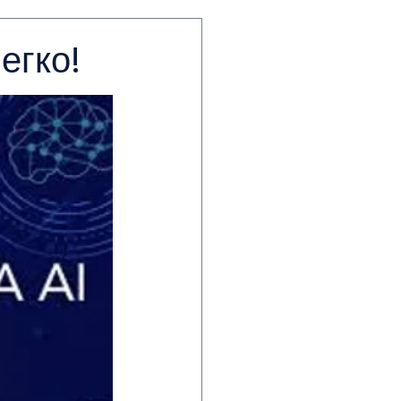
егко!