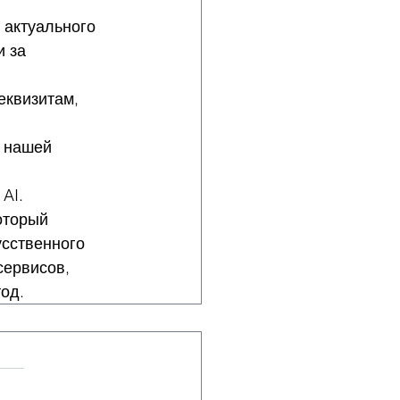
 актуального 
 за 
квизитам, 
 нашей 
AI.
оторый 
сственного 
сервисов, 
од.