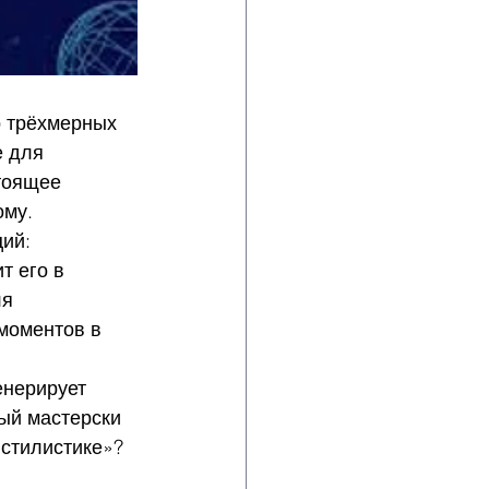
р трёхмерных 
 для 
тоящее 
ому.
ций:
 его в 
я 
моментов в 
енерирует 
ый мастерски 
стилистике»? 