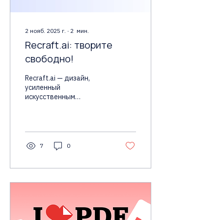
2 нояб. 2025 г.
∙
2
мин.
Recraft.ai: творите
свободно!
Recraft.ai — дизайн,
усиленный
искусственным
интеллектом Recraft.ai —
это не просто очередной
графический редактор.
Это интеллектуальный
инструмент,
7
0
использующий
возможности ИИ, чтобы
предоставить
дизайнерам,
маркетологам и всем, кто
ценит
высококачественный
визуальный контент,